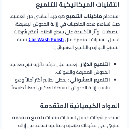
التقنيات الميكانيكية للتلميع
استخدام
ماكينات التلميع
هو جزء أساسي من العملية،
حيث تساهم هذه الماكينات في إزالة الخدوش البسيطة،
التصبغات، وأثر الأكسدة على سطح الطلاء. تُقدّم شركات
غسيل السيارات المتميزة مثل
Car Wash Polish
تقنية
التلميع الدوارة والتلميع العشوائي:
التلميع الدوّار
: يعتمد على حركة دائرية تتيح معالجة
الخدوش العميقة والشوائب.
التلميع العشوائي
: يحظى بطابع أكثر أماناً وهو
يناسب إزالة الخدوش البسيطة ليعكس لمعاناً طبيعياً.
المواد الكيميائية المتقدمة
تستخدم شركات غسيل السيارات منتجات
تلميع متقدمة
تحتوي على مكونات طبيعية وصناعية تساعد في إزالة