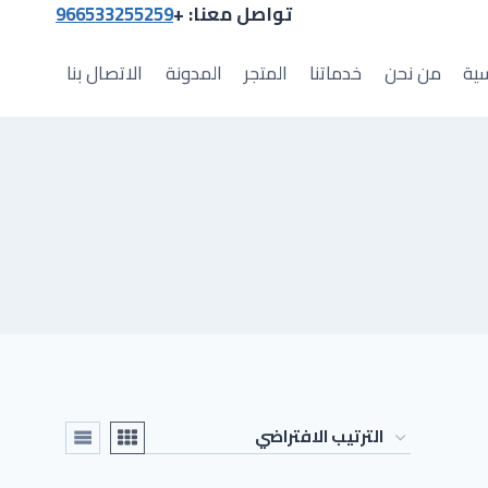
تواصل معنا: +
966533255259
سية
من نحن
خدماتنا
المتجر
المدونة
الاتصال بنا