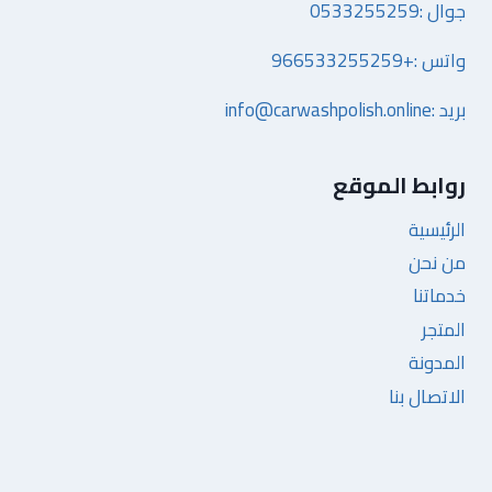
جوال :0533255259
واتس :+966533255259
بريد :info@carwashpolish.online
روابط الموقع
الرئيسية
من نحن
خدماتنا
المتجر
المدونة
الاتصال بنا