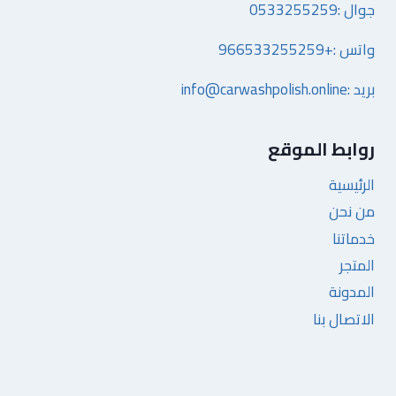
جوال :0533255259
واتس :+966533255259
بريد :info@carwashpolish.online
روابط الموقع
الرئيسية
من نحن
خدماتنا
المتجر
المدونة
الاتصال بنا